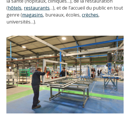
la santé (hôpitaux, cliniques…), de la restauration
(
hôtels
,
restaurants
…), et de l’accueil du public en tout
genre (
magasins
, bureaux, écoles,
crèches
,
universités…).